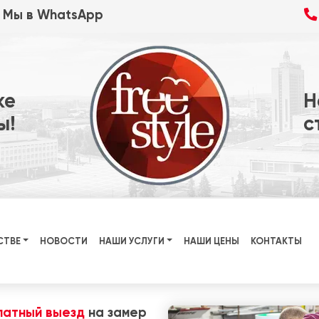
Мы в WhatsApp
ке
Н
ы!
с
СТВЕ
НОВОСТИ
НАШИ УСЛУГИ
НАШИ ЦЕНЫ
КОНТАКТЫ
латный выезд
на замер