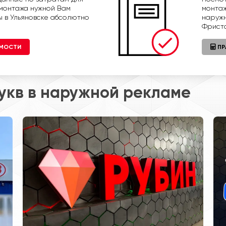
 монтажа нужной Вам
монтаж
 в Ульяновске абсолютно
наружн
Фриста
ИМОСТИ
ПР
укв в наружной рекламе