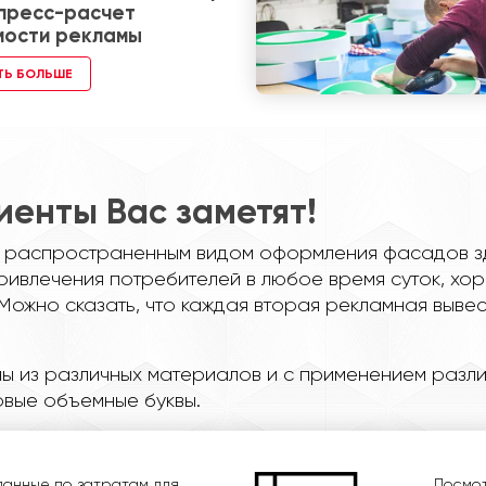
спресс-расчет
мости рекламы
ТЬ БОЛЬШЕ
иенты Вас заметят!
 распространенным видом оформления фасадов зда
ривлечения потребителей в любое время суток, х
Можно сказать, что каждая вторая рекламная вывеск
ы из различных материалов и с применением разли
овые объемные буквы.
данные по затратам для
Посмот