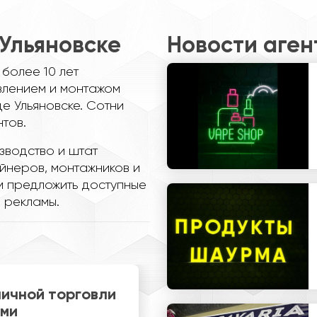
Ульяновске
Новости аген
более 10 лет
влением и монтажом
е Ульяновске. Сотни
тов.
зводство и штат
йнеров, монтажников и
м предложить доступные
 рекламы.
", Вагнер Л.В.
Начальник отд
автомобильных