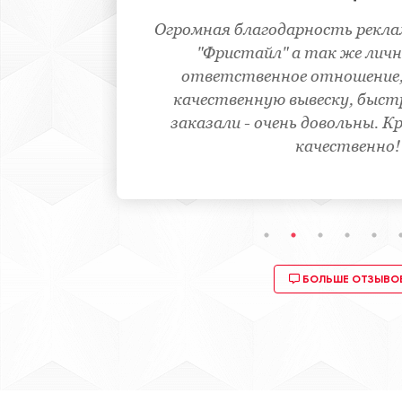
Мы работаем с рекламным агенс
нтству
2008 года. Хочется отметить 
а
творческий подход к работ
ю и
"Фристайла". Любое пожелание
вку,
выполняются опера
льно,
БОЛЬШЕ ОТЗЫВО