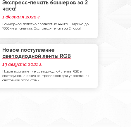
Экспресс-печать баннеров за 2
часа!
о при изготовлении наших
Заволжско
1 февраля 2022 г.
ению здания и изготовлению
рекламны
Баннерное полотно плотностью 440гр. Ширина до
исты рекламного агентства
со дня
1800мм в наличии. Экспресс-печать за 2 часа!
зали себя как настоящие
фессионалы.
Новое поступление
светодиодной ленты RGB
19 августа 2021 г.
Новое поступление светодиодной ленты RGB и
светодинамических контроллеров для управления
световыми эффектами.