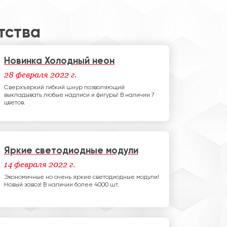
тства
Новинка Холодный неон
28 февраля 2022 г.
Сверхъяркий гибкий шнур позволяющий
выкладывать любые надписи и фигуры! В наличии 7
цветов.
Яркие светодиодные модули
14 февраля 2022 г.
Экономичные но очень яркие светодиодные модули!
Новый завоз! В наличии более 4000 шт.
ела ОГКУ "Департамент
Дирек
 дорог", Швыряев В.М